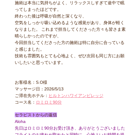
施術は本当に気持ちがよく、リラックスしすぎて途中で眠
ってしまったほどです。
終わった後は呼吸が自然と深くなり、
空気をしっかり吸い込めるような感覚があり、身体が軽く
なりました。 これまで担当してくださった方々も皆さま素
晴らしかったのですが、
今回担当してくださった方の施術は特に自分に合っている
と感じました。
技術も雰囲気もとても心地よく、ぜひ次回も同じ方にお願
いしたいと思っています。
お客様名：S.O様
マッサージ日：2026/5/13
ご滞在先ホテル：
ヒルトンハワイアンビレッジ
コース名：
ロミロミ90分
セラピストからの返信
Aloha
先日はロミロミ90分お受け頂き、ありがとうございました
フライトのお疲れが取れたと同時に、心地よいお時間を提